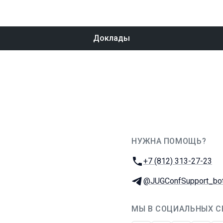
Доклады
НУЖНА ПОМОЩЬ?
JUG Ru Group
Телефон:
+7 (812) 313-27-23
Телеграм:
@JUGConfSupport_bo
МЫ В СОЦИАЛЬНЫХ С