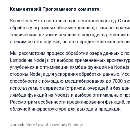
Комментарий Программного комитета:
Serverless — это не только про легковесный код. С э
обработку огромных объемов данных, главное, правил
Технические детали и реальные подходы в решении 
с таким не столкнуться, но это определенно интересн
Мы рассмотрим процесс обработки озера данных с 
Lambda на Node.js: от выбора применяемых архитекту
углубления в оптимизации лямбда-функций на Node.j
стороны Node.js для ускорения обработки данных. Ис
способности с помощью масштабирования до 7000 э
используемых сервисов (стримов, очередей и баз дан
лямбда-функций на Node.js и выбора оптимальных пр
Рассмотрим особенности профилирования функций, ло
облачной инфраструктуре для выхода в продакшн.
#
architecture
#
aws
#
casestudy
#
node.js