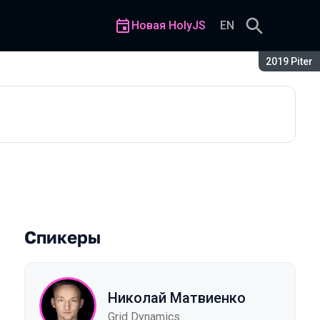
Новая HolyJS
EN
Сезон:
2019 Piter
хитектуре
Спикеры
Николай Матвиенко
Grid Dynamics