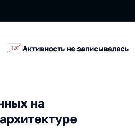
Активность не записывалась
REC
на Node.js в serverless-ар
нных на
s-архитектуре