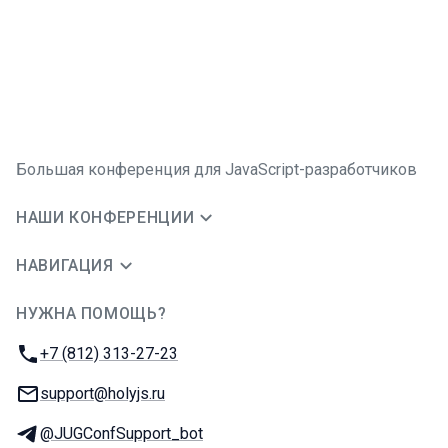
Большая конференция для JavaScript-разработчиков
НАШИ КОНФЕРЕНЦИИ
НАВИГАЦИЯ
НУЖНА ПОМОЩЬ?
JUG Ru Group
Телефон:
+7 (812) 313-27-23
E-mail:
support@holyjs.ru
Телеграм:
@JUGConfSupport_bot