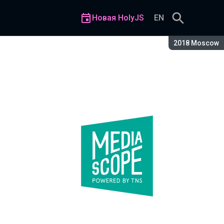
Новая HolyJS
EN
Сезон:
2018 Moscow