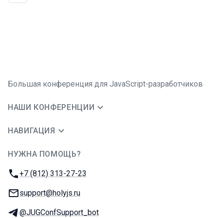
Большая конференция для JavaScript-разработчиков
НАШИ КОНФЕРЕНЦИИ
НАВИГАЦИЯ
НУЖНА ПОМОЩЬ?
JUG Ru Group
Телефон:
+7 (812) 313-27-23
E-mail:
support@holyjs.ru
Телеграм:
@JUGConfSupport_bot