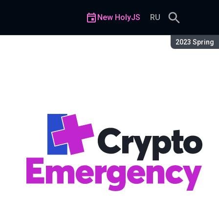
New HolyJS
RU
Season:
2023 Spring