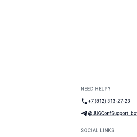
NEED HELP?
JUG Ru Group
Phone:
+7 (812) 313-27-23
Telegram:
@JUGConfSupport_bo
SOCIAL LINKS