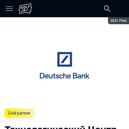
Season:
2021 Piter
Gold partner