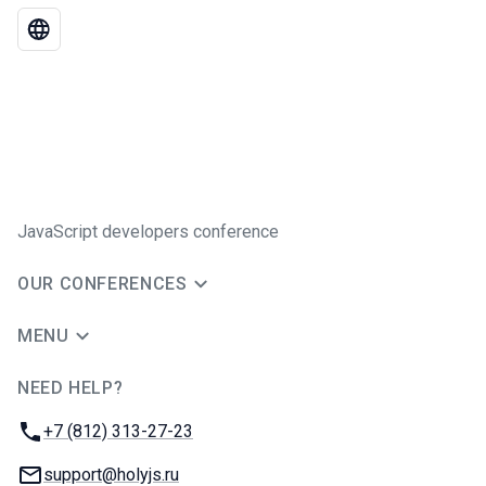
JavaScript developers conference
OUR CONFERENCES
MENU
NEED HELP?
JUG Ru Group
Phone:
+7 (812) 313-27-23
Email:
support@holyjs.ru