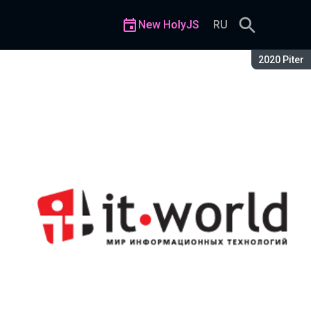
New HolyJS
RU
Season:
2020 Piter