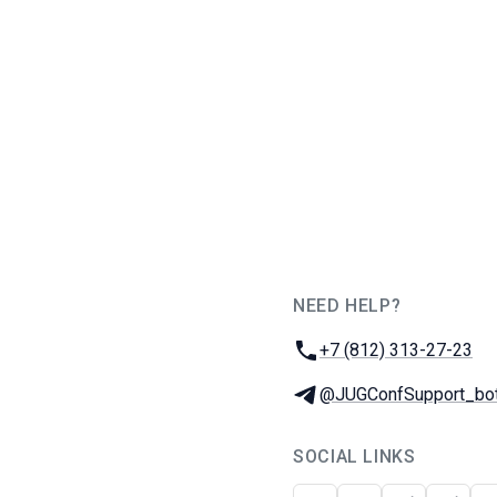
NEED HELP?
JUG Ru Group
Phone:
+7 (812) 313-27-23
Telegram:
@JUGConfSupport_bo
SOCIAL LINKS