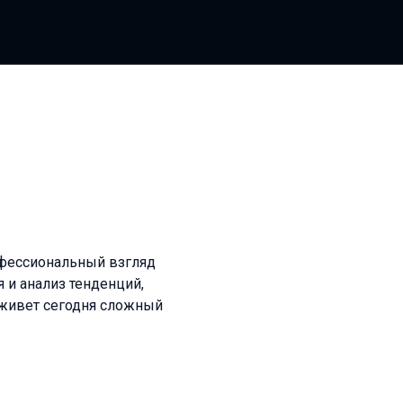
офессиональный взгляд
я и анализ тенденций,
м живет сегодня сложный