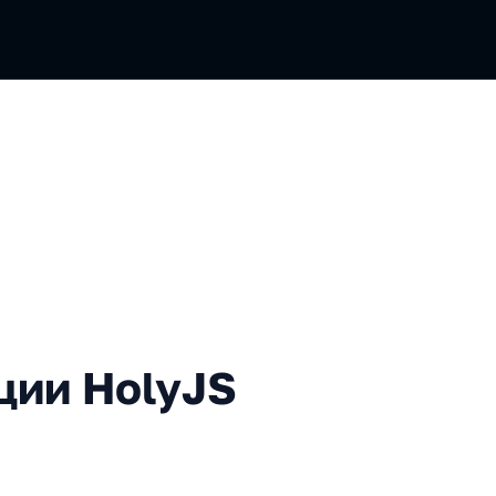
olyJS 2025 Autumn
ции HolyJS