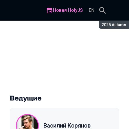
Новая HolyJS
EN
Сезон:
2025 Autumn
Ведущие
Василий Корянов