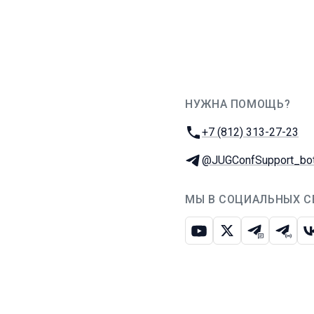
НУЖНА ПОМОЩЬ?
JUG Ru Group
Телефон:
+7 (812) 313-27-23
Телеграм:
@JUGConfSupport_bo
МЫ В СОЦИАЛЬНЫХ С
Ютуб
Икс
Телеграм-
Телег