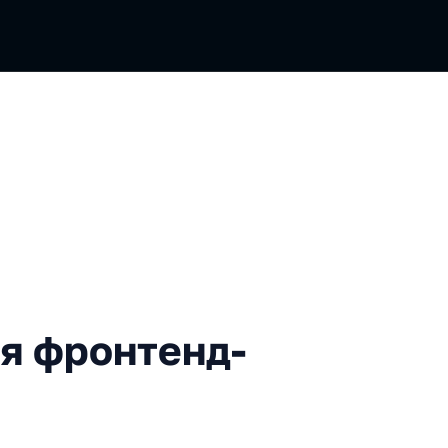
ронтенд-приложения
ия фронтенд-