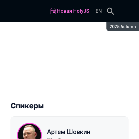
Новая HolyJS
EN
Сезон:
2025 Autumn
Спикеры
Артем Шовкин