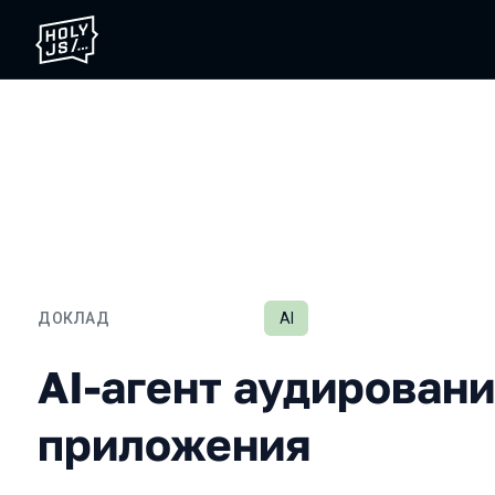
ДОКЛАД
AI
AI-агент аудирования ф
AI-агент аудирован
приложения