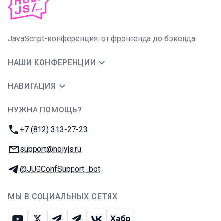
JavaScript-конференция: от фронтенда до бэкенда
НАШИ КОНФЕРЕНЦИИ
НАВИГАЦИЯ
НУЖНА ПОМОЩЬ?
JUG Ru Group
Телефон:
+7 (812) 313-27-23
E-mail:
support@holyjs.ru
Телеграм:
@JUGConfSupport_bot
МЫ В СОЦИАЛЬНЫХ СЕТЯХ