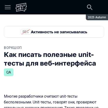
Сезон:
2025 Autumn
Активность не записывалась
REC
ВОРКШОП
Как писать полезные unit-
тесты для веб-интерфейса
QA
Многие разработчики считают unit-тесты
бесполезными. Unit-тесты, говорят они, проверяют
отдельные кусочки приложения. Такие проверки не