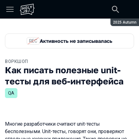
Сезон:
2025 Autumn
Активность не записывалась
REC
ВОРКШОП
Как писать полезные unit-
тесты для веб-интерфейса
QA
Многие разработчики считают unit-тесты
бесполезными. Unit-тесты, говорят они, проверяют
отдельные кусочки приложения. Такие проверки не