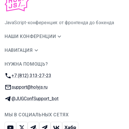
JavaScript-конференция: от фронтенда до бэкенда
НАШИ КОНФЕРЕНЦИИ
НАВИГАЦИЯ
НУЖНА ПОМОЩЬ?
JUG Ru Group
Телефон:
+7 (812) 313-27-23
E-mail:
support@holyjs.ru
Телеграм:
@JUGConfSupport_bot
МЫ В СОЦИАЛЬНЫХ СЕТЯХ