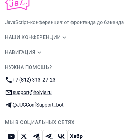
JavaScript-конференция: от фронтенда до бэкенда
НАШИ КОНФЕРЕНЦИИ
НАВИГАЦИЯ
НУЖНА ПОМОЩЬ?
JUG Ru Group
Телефон:
+7 (812) 313-27-23
E-mail:
support@holyjs.ru
Телеграм:
@JUGConfSupport_bot
МЫ В СОЦИАЛЬНЫХ СЕТЯХ
Ютуб
Икс
Телеграм-чат
Телеграм-канал
ВКонтакте
Хабр