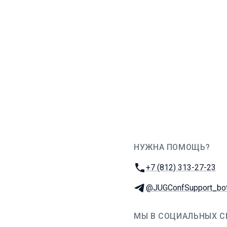
НУЖНА ПОМОЩЬ?
JUG Ru Group
Телефон:
+7 (812) 313-27-23
Телеграм:
@JUGConfSupport_bo
МЫ В СОЦИАЛЬНЫХ С