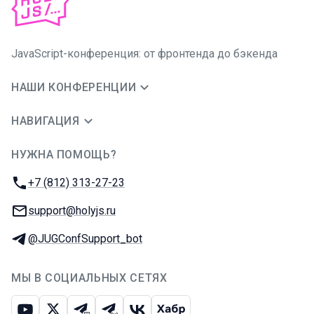
JavaScript-конференция: от фронтенда до бэкенда
НАШИ КОНФЕРЕНЦИИ
НАВИГАЦИЯ
НУЖНА ПОМОЩЬ?
JUG Ru Group
Телефон:
+7 (812) 313-27-23
E-mail:
support@holyjs.ru
Телеграм:
@JUGConfSupport_bot
МЫ В СОЦИАЛЬНЫХ СЕТЯХ