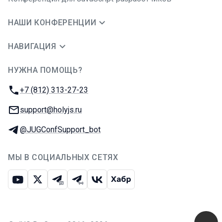
НАШИ КОНФЕРЕНЦИИ
НАВИГАЦИЯ
НУЖНА ПОМОЩЬ?
JUG Ru Group
Телефон:
+7 (812) 313-27-23
E-mail:
support@holyjs.ru
Телеграм:
@JUGConfSupport_bot
МЫ В СОЦИАЛЬНЫХ СЕТЯХ
Ютуб
Икс
Телеграм-чат
Телеграм-канал
ВКонтакте
Хабр