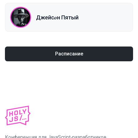
Джейс𝒐н Пятый
Расписание
Конференция для JavaScript‑разработчиков