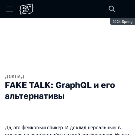
Сезон:
2024 Spring
ДОКЛАД
FAKE TALK: GraphQL и его
альтернативы
Да, это фейковый спикер. И доклад нереальный, в
смысле не состоявшийся на этой конференции. Но это