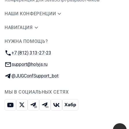
НАШИ КОНФЕРЕНЦИИ
НАВИГАЦИЯ
НУЖНА ПОМОЩЬ?
JUG Ru Group
Телефон:
+7 (812) 313-27-23
E-mail:
support@holyjs.ru
Телеграм:
@JUGConfSupport_bot
МЫ В СОЦИАЛЬНЫХ СЕТЯХ
Ютуб
Икс
Телеграм-чат
Телеграм-канал
ВКонтакте
Хабр