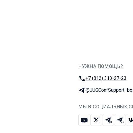
НУЖНА ПОМОЩЬ?
JUG Ru Group
Телефон:
+7 (812) 313-27-23
Телеграм:
@JUGConfSupport_bo
МЫ В СОЦИАЛЬНЫХ С
Ютуб
Икс
Телеграм-
Телег