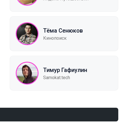
Тёма Сенюков
Кинопоиск
Тимур Гафиулин
Samokat.tech