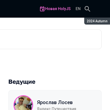
Новая HolyJS
EN
Сезон:
2024 Autumn
Ведущие
Ярослав Лосев
Яндекс Путешествия