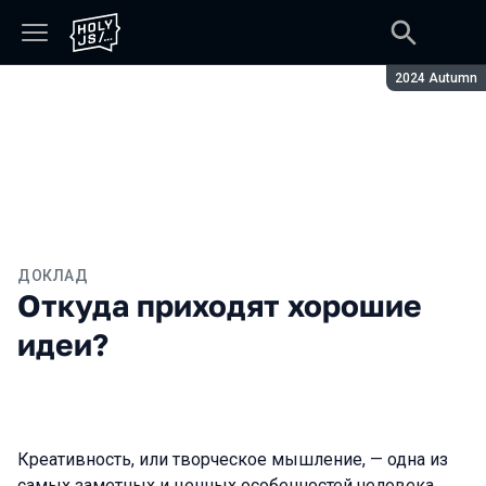
Сезон:
2024 Autumn
ДОКЛАД
Откуда приходят хорошие
идеи?
Креативность, или творческое мышление, — одна из
самых заметных и ценных особенностей человека.