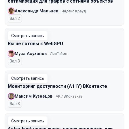
оптимизация для графов с сотнями объектов
Александр Мальцев
Яндекс Крауд
Зал 2
Смотреть запись
Вы не готовы к WebGPU
Муса Асуханов
ЛисГеймс
Зал 3
Смотреть запись
Мониторинг доступности (A11Y) ВКонтакте
Максим Кузнецов
VK / ВКонтакте
Зал 3
Смотреть запись
Astro-land: новая жизнь ваших лендингов, или