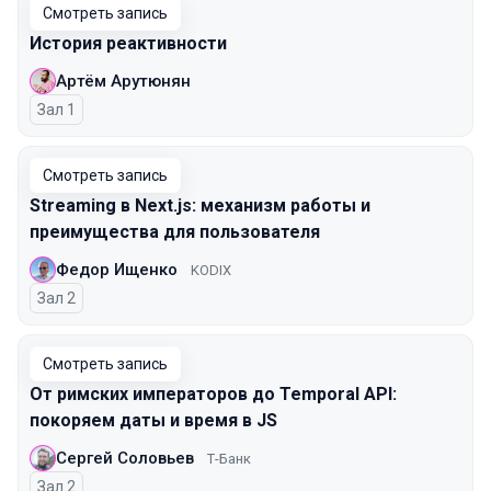
Смотреть запись
История реактивности
Артём Арутюнян
Зал 1
Смотреть запись
Streaming в Next.js: механизм работы и
преимущества для пользователя
Федор Ищенко
KODIX
Зал 2
Смотреть запись
От римских императоров до Temporal API:
покоряем даты и время в JS
Сергей Соловьев
Т-Банк
Зал 2