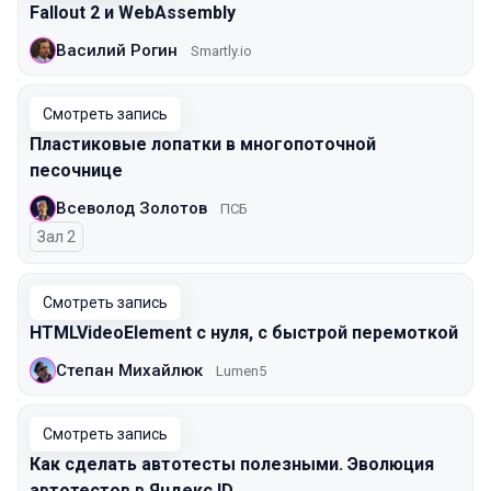
Fallout 2 и WebAssembly
Василий Рогин
Smartly.io
Смотреть запись
Пластиковые лопатки в многопоточной
песочнице
Всеволод Золотов
ПСБ
Зал 2
Смотреть запись
HTMLVideoElement с нуля, c быстрой перемоткой
Степан Михайлюк
Lumen5
Смотреть запись
Как сделать автотесты полезными. Эволюция
автотестов в Яндекс ID