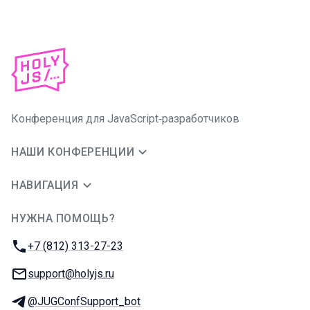
Конференция для JavaScript‑разработчиков
НАШИ КОНФЕРЕНЦИИ
НАВИГАЦИЯ
НУЖНА ПОМОЩЬ?
JUG Ru Group
Телефон:
+7 (812) 313-27-23
E-mail:
support@holyjs.ru
Телеграм:
@JUGConfSupport_bot