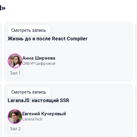
d»
Смотреть запись
Жизнь до и после React Compiler
Анна Ширяева
СИБУР Цифровой
Зал 1
Смотреть запись
LaranaJS: настоящий SSR
Евгений Кучерявый
LaranaTech
Зал 2