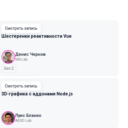
Смотреть запись
Шестеренки реактивности Vue
Денис Чернов
SM Lab
Зал 2
Смотреть запись
3D-графика с аддонами Node.js
Луис Бланко
AESD Lab