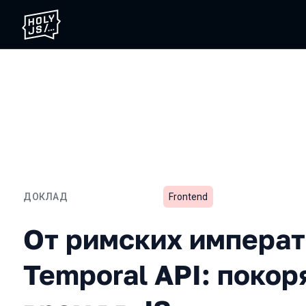
ДОКЛАД
Frontend
От римских императоров 
От римских императ
Temporal API: покор