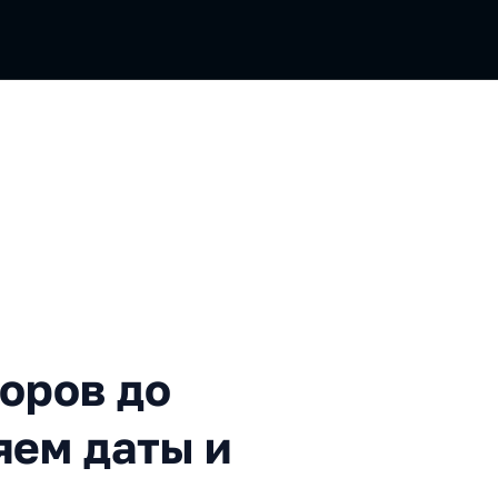
до Temporal API: покоряем 
оров до
яем даты и