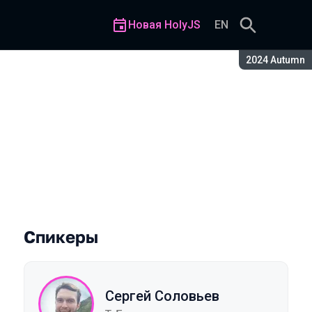
Новая HolyJS
EN
Сезон:
2024 Autumn
даты и время в JS
Спикеры
Сергей Соловьев