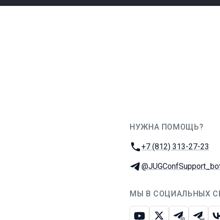
НУЖНА ПОМОЩЬ?
JUG Ru Group
Телефон:
+7 (812) 313-27-23
Телеграм:
@JUGConfSupport_bo
МЫ В СОЦИАЛЬНЫХ С