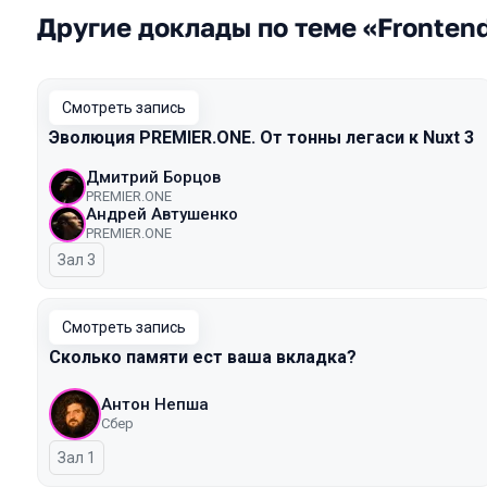
Другие доклады по теме «Fronten
Смотреть запись
Эволюция PREMIER.ONE. От тонны легаси к Nuxt 3
Дмитрий Борцов
PREMIER.ONE
Андрей Автушенко
PREMIER.ONE
Зал 3
Смотреть запись
Сколько памяти ест ваша вкладка?
Антон Непша
Сбер
Зал 1