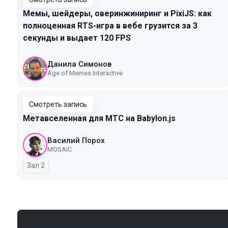
Мемы, шейдеры, оверинжиниринг и PixiJS: как
полноценная RTS-игра в вебе грузится за 3
секунды и выдает 120 FPS
Данила Симонов
Age of Memes Interactive
Смотреть запись
Метавселенная для МТС на Babylon.js
Василий Порох
MOSAIC
Зал 2