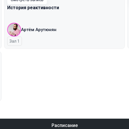
История реактивности
Артём Арутюнян
Зал 1
Расписание