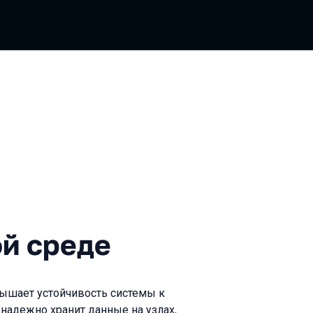
еде
ой среде
вышает устойчивость системы к
 надежно хранит данные на узлах,