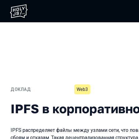
ДОКЛАД
Web3
IPFS в корпоративной ср
IPFS в корпоративн
IPFS распределяет файлы между узлами сети, что по
сбоям и отказам. Такая децентрализованная структура