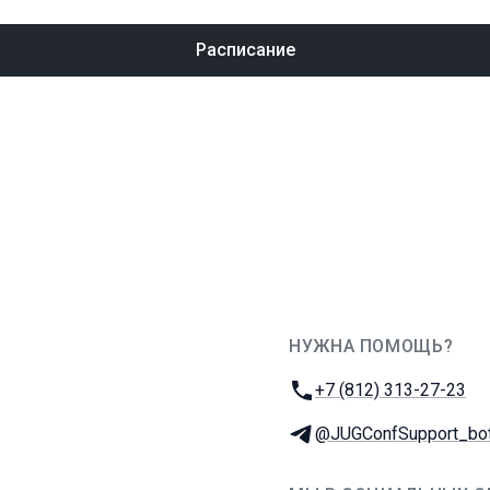
Расписание
НУЖНА ПОМОЩЬ?
JUG Ru Group
Телефон:
+7 (812) 313-27-23
Телеграм:
@JUGConfSupport_bo