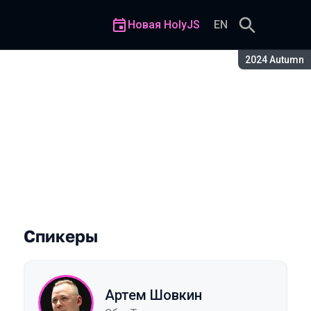
Новая HolyJS
EN
Сезон:
2024 Autumn
Спикеры
Артем Шовкин