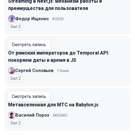
Streaming в Next.js: механизм работы и
преимущества для пользователя
Федор Ищенко
KODIX
Зал 2
Смотреть запись
От римских императоров до Temporal API:
покоряем даты и время в JS
Сергей Соловьев
Т-Банк
Зал 2
Смотреть запись
Метавселенная для МТС на Babylon.js
Василий Порох
MOSAIC
Зал 2