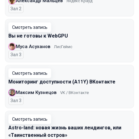
Александр Мальцев
Яндекс Крауд
Зал 2
Смотреть запись
Вы не готовы к WebGPU
Муса Асуханов
ЛисГеймс
Зал 3
Смотреть запись
Мониторинг доступности (A11Y) ВКонтакте
Максим Кузнецов
VK / ВКонтакте
Зал 3
Смотреть запись
Astro-land: новая жизнь ваших лендингов, или
«Таинственный остров»