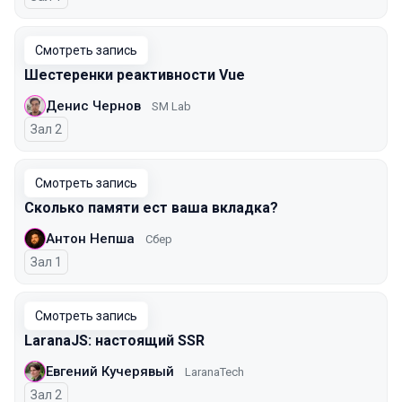
Смотреть запись
Шестеренки реактивности Vue
Денис Чернов
SM Lab
Зал 2
Смотреть запись
Сколько памяти ест ваша вкладка?
Антон Непша
Сбер
Зал 1
Смотреть запись
LaranaJS: настоящий SSR
Евгений Кучерявый
LaranaTech
Зал 2