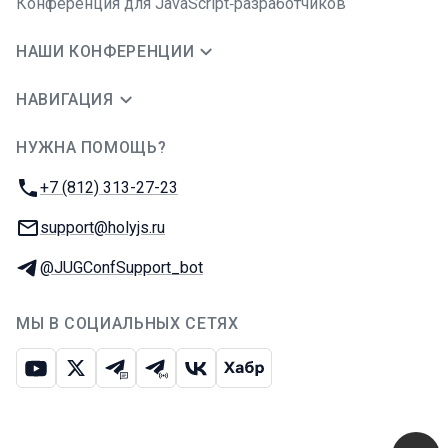
Конференция для JavaScript‑разработчиков
НАШИ КОНФЕРЕНЦИИ
НАВИГАЦИЯ
НУЖНА ПОМОЩЬ?
JUG Ru Group
Телефон:
+7 (812) 313-27-23
E-mail:
support@holyjs.ru
Телеграм:
@JUGConfSupport_bot
МЫ В СОЦИАЛЬНЫХ СЕТЯХ
Ютуб
Икс
Телеграм-чат
Телеграм-канал
ВКонтакте
Хабр