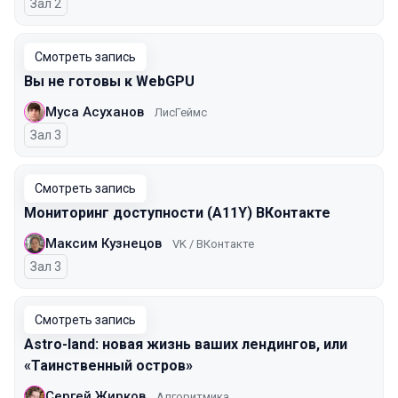
Зал 2
Смотреть запись
Вы не готовы к WebGPU
Муса Асуханов
ЛисГеймс
Зал 3
Смотреть запись
Мониторинг доступности (A11Y) ВКонтакте
Максим Кузнецов
VK / ВКонтакте
Зал 3
Смотреть запись
Astro-land: новая жизнь ваших лендингов, или
«Таинственный остров»
Сергей Жирков
Алгоритмика