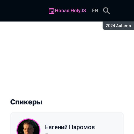
Новая HolyJS
EN
Сезон:
2024 Autumn
я
Спикеры
Евгений Паромов