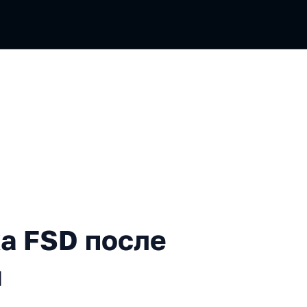
D после 3 лет использовани
ка FSD после
я