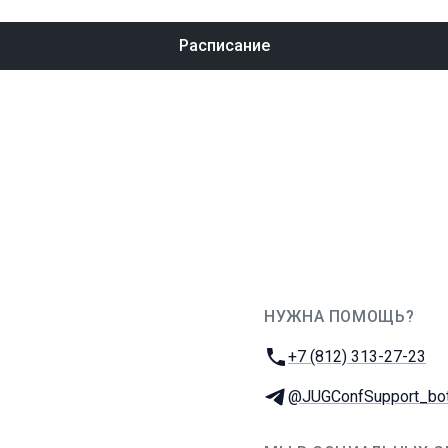
Расписание
НУЖНА ПОМОЩЬ?
JUG Ru Group
Телефон:
+7 (812) 313-27-23
Телеграм:
@JUGConfSupport_bo