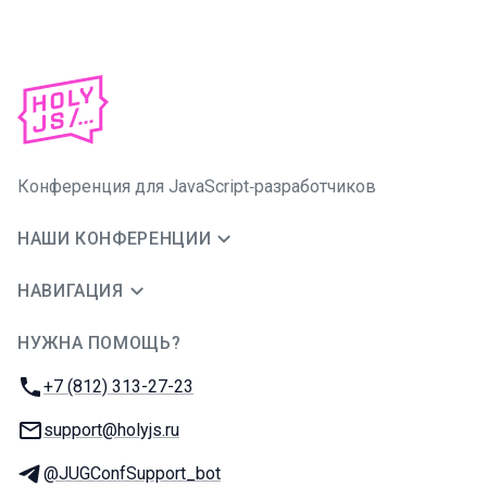
Конференция для JavaScript‑разработчиков
НАШИ КОНФЕРЕНЦИИ
НАВИГАЦИЯ
НУЖНА ПОМОЩЬ?
JUG Ru Group
Телефон:
+7 (812) 313-27-23
E-mail:
support@holyjs.ru
Телеграм:
@JUGConfSupport_bot