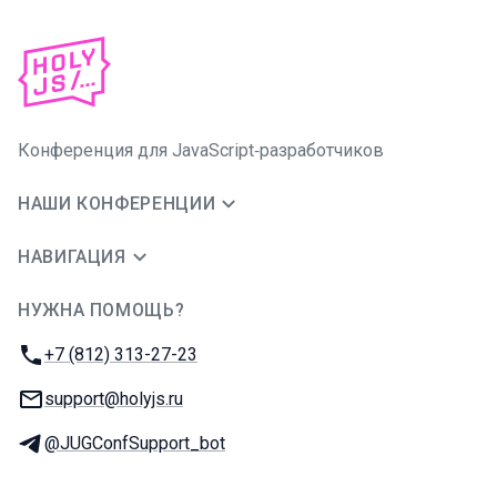
Конференция для JavaScript‑разработчиков
НАШИ КОНФЕРЕНЦИИ
НАВИГАЦИЯ
НУЖНА ПОМОЩЬ?
JUG Ru Group
Телефон:
+7 (812) 313-27-23
E-mail:
support@holyjs.ru
Телеграм:
@JUGConfSupport_bot