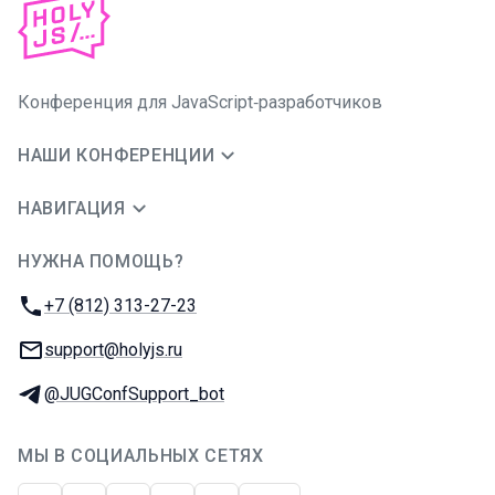
Конференция для JavaScript‑разработчиков
НАШИ КОНФЕРЕНЦИИ
НАВИГАЦИЯ
НУЖНА ПОМОЩЬ?
JUG Ru Group
Телефон:
+7 (812) 313-27-23
E-mail:
support@holyjs.ru
Телеграм:
@JUGConfSupport_bot
МЫ В СОЦИАЛЬНЫХ СЕТЯХ