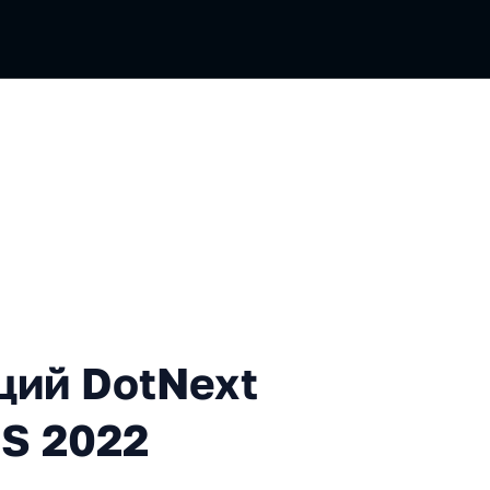
otNext 2022 Autumn и Holy
ций DotNext
JS 2022