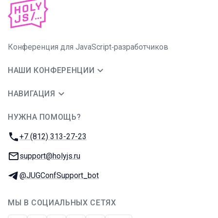
Конференция для JavaScript‑разработчиков
НАШИ КОНФЕРЕНЦИИ
НАВИГАЦИЯ
НУЖНА ПОМОЩЬ?
JUG Ru Group
Телефон:
+7 (812) 313-27-23
E-mail:
support@holyjs.ru
Телеграм:
@JUGConfSupport_bot
МЫ В СОЦИАЛЬНЫХ СЕТЯХ