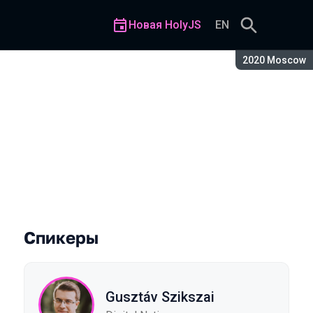
Новая HolyJS
EN
Сезон:
2020 Moscow
plications (theory and pract
Спикеры
Gusztáv Szikszai