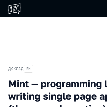
ДОКЛАД
На английском языке
EN
Mint — programming languag
Mint — programming 
writing single page a