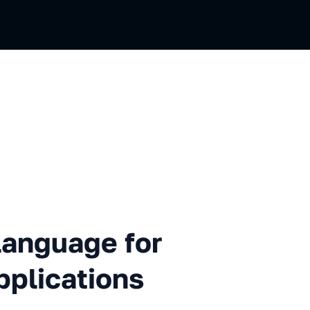
e for writing single page ap
language for
pplications