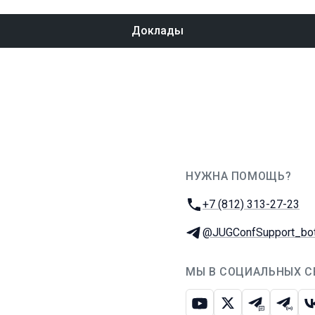
Доклады
НУЖНА ПОМОЩЬ?
JUG Ru Group
Телефон:
+7 (812) 313-27-23
Телеграм:
@JUGConfSupport_bo
МЫ В СОЦИАЛЬНЫХ С
Ютуб
Икс
Телеграм-
Телег