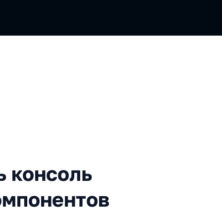
соль для тестирования ко
ь консоль
омпонентов