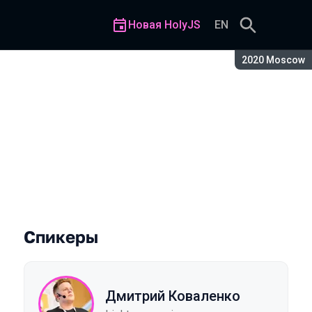
Новая HolyJS
EN
Сезон:
2020 Moscow
мпонентов
Спикеры
Дмитрий Коваленко