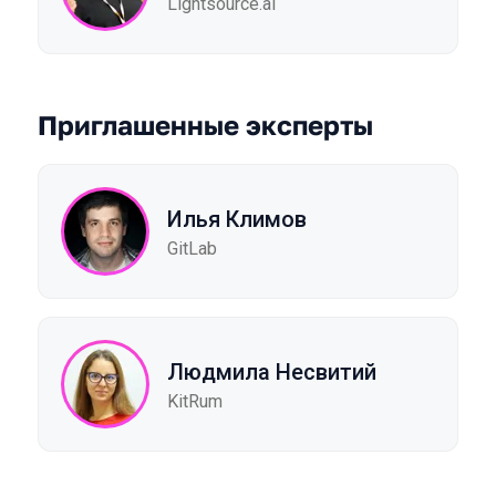
Lightsource.ai
Приглашенные эксперты
Илья Климов
GitLab
Людмила Несвитий
KitRum