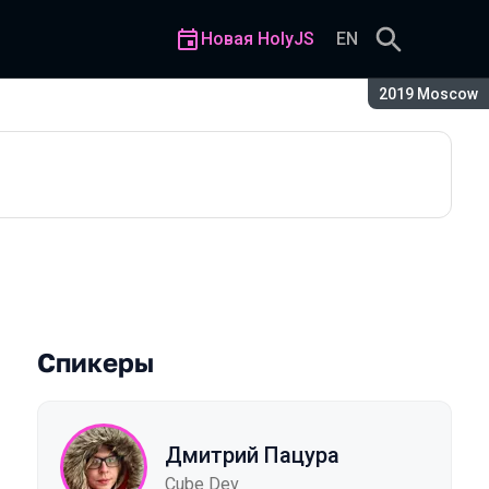
Новая HolyJS
EN
Сезон:
2019 Moscow
pt на базе LLVM
Спикеры
Дмитрий Пацура
Cube Dev