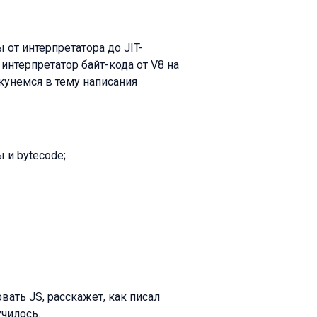
от интерпретатора до JIT-
интерпретатор байт-кода от V8 на
кунемся в тему написания
 и bytecode;
ать JS, расскажет, как писал
училось.