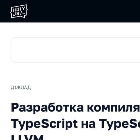
ДОКЛАД
Разработка компилятора д
Разработка компиля
TypeScript на TypeSc
LLVM