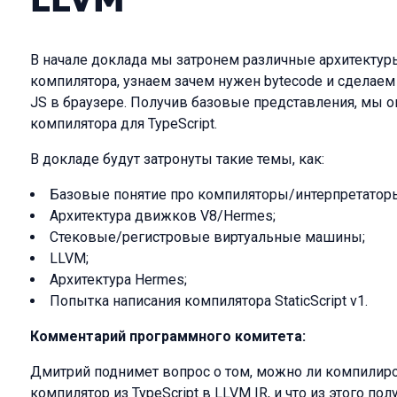
В начале доклада мы затронем различные архитектуры 
компилятора, узнаем зачем нужен bytecode и сделаем 
JS в браузере. Получив базовые представления, мы о
компилятора для TypeScript.
В докладе будут затронуты такие темы, как:
Базовые понятие про компиляторы/интерпретаторы
Архитектура движков V8/Hermes;
Стековые/регистровые виртуальные машины;
LLVM;
Архитектура Hermes;
Попытка написания компилятора StaticScript v1.
Комментарий программного комитета:
Дмитрий поднимет вопрос о том, можно ли компилиров
компилятор из TypeScript в LLVM IR, и что из этого пол