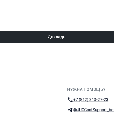
Доклады
НУЖНА ПОМОЩЬ?
JUG Ru Group
Телефон:
+7 (812) 313-27-23
Телеграм:
@JUGConfSupport_bo