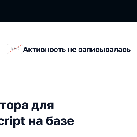
Активность не записывалась
REC
ля TypeScript на TypeScri
тора для
ript на базе